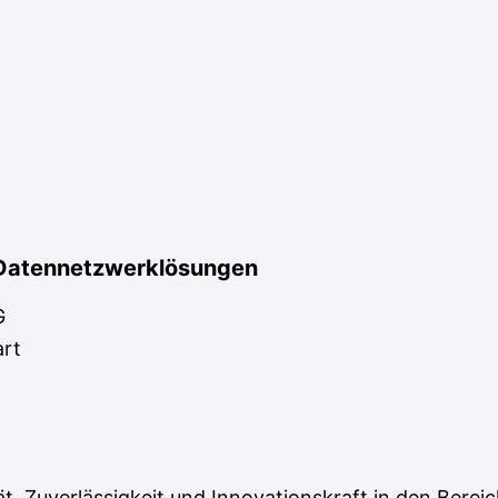
& Datennetzwerklösungen
G
art
tät, Zuverlässigkeit und Innovationskraft in den Ber