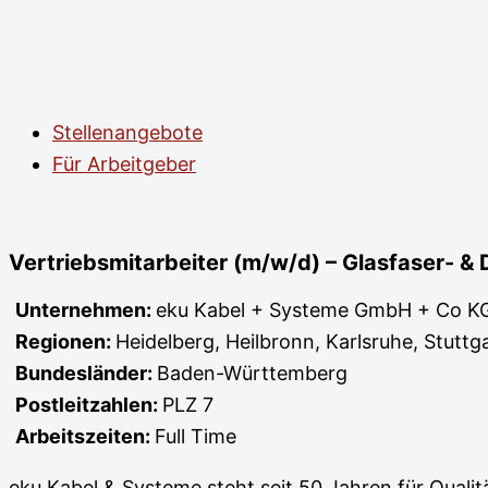
Stellenangebote
Für Arbeitgeber
Vertriebsmitarbeiter (m/w/d) – Glasfaser- 
Unternehmen:
eku Kabel + Systeme GmbH + Co K
Regionen:
Heidelberg
Heilbronn
Karlsruhe
Stuttg
Bundesländer:
Baden-Württemberg
Postleitzahlen:
PLZ 7
Arbeitszeiten:
Full Time
eku Kabel & Systeme steht seit 50 Jahren für Quali